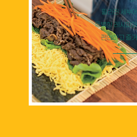
필리핀 세부
특별한
레시피와
편안하고
즐거